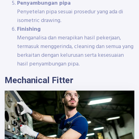
Penyambungan pipa
Penyetelan pipa sesuai prosedur yang ada di
isometric drawing.
Finishing
Menganalisa dan merapikan hasil pekerjaan,
termasuk menggerinda, cleaning dan semua yang
berkaitan dengan kelurusan serta kesesuaian
hasil penyambungan pipa.
Mechanical Fitter