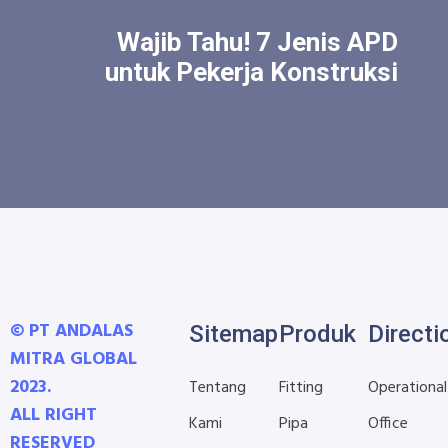
Wajib Tahu! 7 Jenis APD
untuk Pekerja Konstruksi
© PT ANDALAS
Sitemap
Produk
Directi
MITRA GLOBAL
2023.
Tentang
Fitting
Operational
ALL RIGHT
Kami
Pipa
Office
RESERVED