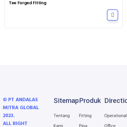
Tee Forged Fitting
© PT ANDALAS
Sitemap
Produk
Directi
MITRA GLOBAL
2023.
Tentang
Fitting
Operational
ALL RIGHT
Kami
Pipa
Office