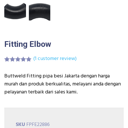
Fitting Elbow
(
1
customer review)
Rated
1
5.00
out of 5
Buttweld Fitting pipa besi Jakarta dengan harga
based on
customer
murah dan produk berkualitas, melayani anda dengan
rating
pelayanan terbaik dari sales kami.
SKU
FPFE22886