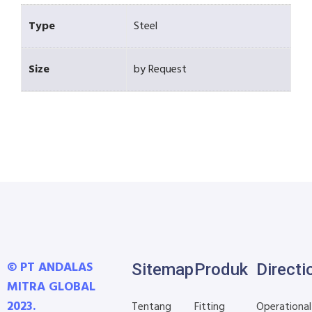
Type
Steel
Size
by Request
© PT ANDALAS
Sitemap
Produk
Directi
MITRA GLOBAL
2023.
Tentang
Fitting
Operational