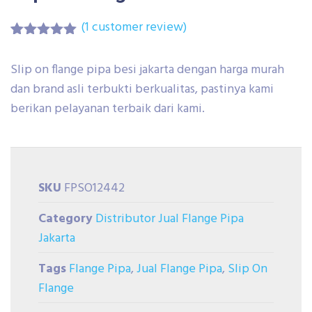
(
1
customer review)
Rated
1
5.00
out of 5
Slip on flange pipa besi jakarta dengan harga murah
based on
customer
dan brand asli terbukti berkualitas, pastinya kami
rating
berikan pelayanan terbaik dari kami.
SKU
FPSO12442
Category
Distributor Jual Flange Pipa
Jakarta
Tags
Flange Pipa
,
Jual Flange Pipa
,
Slip On
Flange