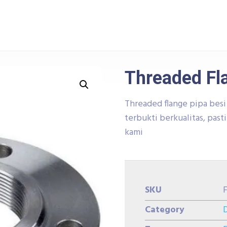
Threaded Fl
Threaded flange pipa besi
terbukti berkualitas, past
kami
SKU
Category
D