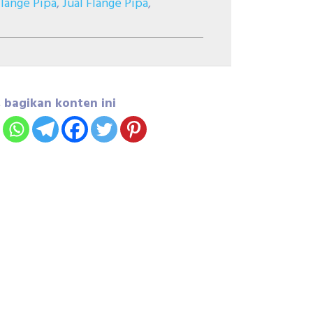
Flange Pipa
,
Jual Flange Pipa
,
 bagikan konten ini