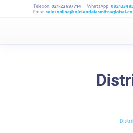
Telepon:
021-22687714
WhatsApp:
08212348
Email:
salesonline@old.andalasmitraglobal.c
Distr
Distri