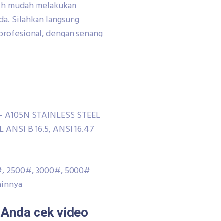
bih mudah melakukan
a. Silahkan langsung
profesional, dengan senang
– A105N STAINLESS STEEL
 ANSI B 16.5, ANSI 16.47
0#, 2500#, 3000#, 5000#
lainnya
a Anda cek video