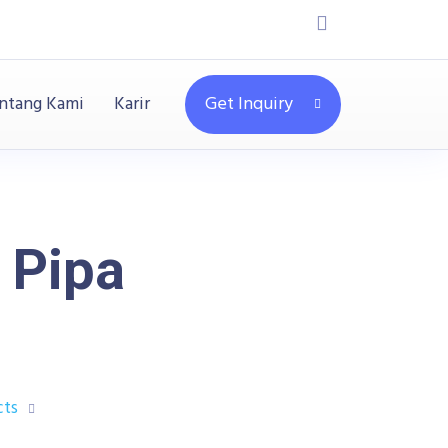
ntang Kami
Karir
Get Inquiry
e Pipa
cts